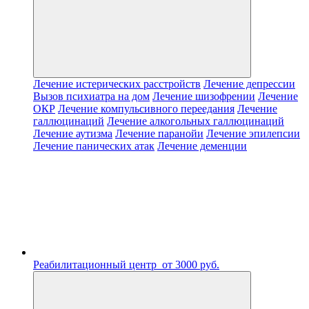
Лечение истерических расстройств
Лечение депрессии
Вызов психиатра на дом
Лечение шизофрении
Лечение
ОКР
Лечение компульсивного переедания
Лечение
галлюцинаций
Лечение алкогольных галлюцинаций
Лечение аутизма
Лечение паранойи
Лечение эпилепсии
Лечение панических атак
Лечение деменции
Реабилитационный центр
от 3000 руб.