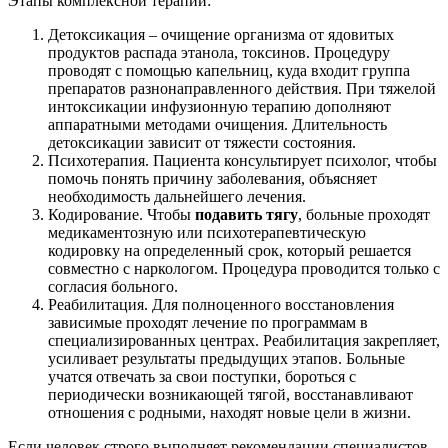
Этапы комплексной терапии:
Детоксикация – очищение организма от ядовитых
продуктов распада этанола, токсинов. Процедуру
проводят с помощью капельниц, куда входит группа
препаратов разнонаправленного действия. При тяжелой
интоксикации инфузионную терапию дополняют
аппаратными методами очищения. Длительность
детоксикации зависит от тяжести состояния.
Психотерапия. Пациента консультирует психолог, чтобы
помочь понять причину заболевания, объясняет
необходимость дальнейшего лечения.
Кодирование. Чтобы
подавить тягу
, больные проходят
медикаментозную или психотерапевтическую
кодировку на определенный срок, который решается
совместно с наркологом. Процедура проводится только с
согласия больного.
Реабилитация. Для полноценного восстановления
зависимые проходят лечение по программам в
специализированных центрах. Реабилитация закрепляет,
усиливает результаты предыдущих этапов. Больные
учатся отвечать за свои поступки, бороться с
периодически возникающей тягой, восстанавливают
отношения с родными, находят новые цели в жизни.
Если человек строго выполняет рекомендации специалистов,