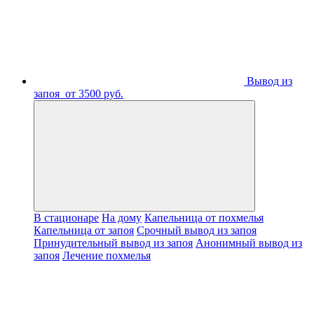
Вывод из
запоя
от 3500 руб.
В стационаре
На дому
Капельница от похмелья
Капельница от запоя
Срочный вывод из запоя
Принудительный вывод из запоя
Анонимный вывод из
запоя
Лечение похмелья