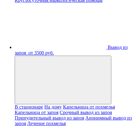
Круглосуточная наркологическая помощь
Вывод из
запоя
от 3500 руб.
В стационаре
На дому
Капельница от похмелья
Капельница от запоя
Срочный вывод из запоя
Принудительный вывод из запоя
Анонимный вывод из
запоя
Лечение похмелья