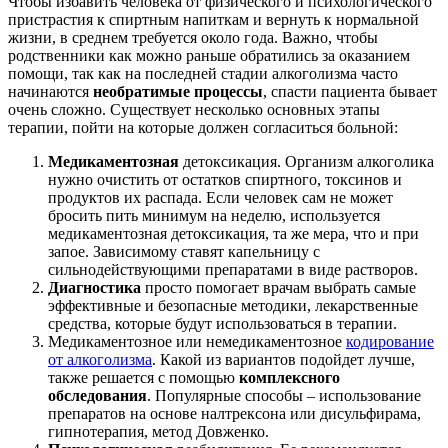
Чтобы избавить человека от физического и психологического
пристрастия к спиртным напиткам и вернуть к нормальной
жизни, в среднем требуется около года. Важно, чтобы
родственники как можно раньше обратились за оказанием
помощи, так как на последней стадии алкоголизма часто
начинаются
необратимые процессы
, спасти пациента бывает
очень сложно. Существует несколько основных этапы
терапии, пойти на которые должен согласиться больной:
Медикаментозная
детоксикация. Организм алкоголика
нужно очистить от остатков спиртного, токсинов и
продуктов их распада. Если человек сам не может
бросить пить минимум на неделю, используется
медикаментозная детоксикация, та же мера, что и при
запое. Зависимому ставят капельницу с
сильнодействующими препаратами в виде растворов.
Диагностика
просто помогает врачам выбрать самые
эффективные и безопасные методики, лекарственные
средства, которые будут использоваться в терапии.
Медикаментозное или немедикаментозное
кодирование
от алкоголизма
. Какой из вариантов подойдет лучше,
также решается с помощью
комплексного
обследования
. Популярные способы – использование
препаратов на основе налтрексона или дисульфирама,
гипнотерапия, метод Довженко.