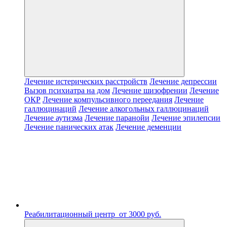
Лечение истерических расстройств
Лечение депрессии
Вызов психиатра на дом
Лечение шизофрении
Лечение
ОКР
Лечение компульсивного переедания
Лечение
галлюцинаций
Лечение алкогольных галлюцинаций
Лечение аутизма
Лечение паранойи
Лечение эпилепсии
Лечение панических атак
Лечение деменции
Реабилитационный центр
от 3000 руб.