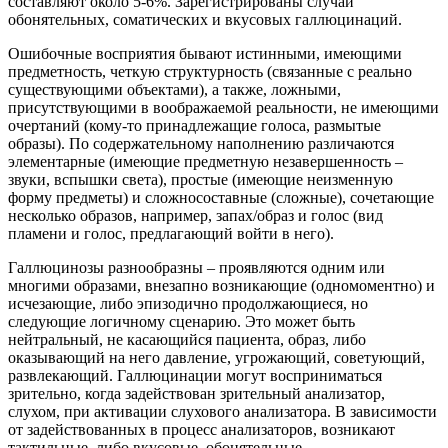
составляют около 5-6%. Зарегистрированы случаи
обонятельных, соматических и вкусовых галлюцинаций.
Ошибочные восприятия бывают истинными, имеющими
предметность, четкую структурность (связанные с реально
существующими объектами), а также, ложными,
присутствующими в воображаемой реальности, не имеющими
очертаний (кому-то принадлежащие голоса, размытые
образы). По содержательному наполнению различаются
элементарные (имеющие предметную незавершенность –
звуки, вспышки света), простые (имеющие неизменную
форму предметы) и сложносоставные (сложные), сочетающие
несколько образов, например, запах/образ и голос (вид
пламени и голос, предлагающий войти в него).
Галлюцинозы разнообразны – проявляются одним или
многими образами, внезапно возникающие (одномоментно) и
исчезающие, либо эпизодично продолжающиеся, но
следующие логичному сценарию. Это может быть
нейтральный, не касающийся пациента, образ, либо
оказывающий на него давление, угрожающий, советующий,
развлекающий. Галлюцинации могут восприниматься
зрительно, когда задействован зрительный анализатор,
слухом, при активации слухового анализатора. В зависимости
от задействованных в процесс анализаторов, возникают
тактильные, либо вкусовые, обонятельные,