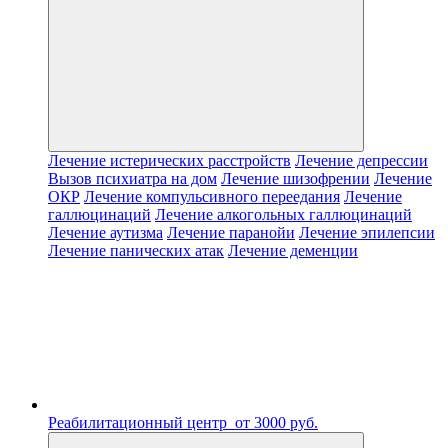
Лечение истерических расстройств
Лечение депрессии
Вызов психиатра на дом
Лечение шизофрении
Лечение
ОКР
Лечение компульсивного переедания
Лечение
галлюцинаций
Лечение алкогольных галлюцинаций
Лечение аутизма
Лечение паранойи
Лечение эпилепсии
Лечение панических атак
Лечение деменции
Реабилитационный центр
от 3000 руб.