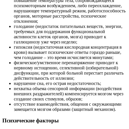
повышение температуры тела, сопровождающееся
психомоторным возбуждением, либо переохлаждение,
нарушающее температурный режим, работоспособность
органов, моторные расстройства, психические
отклонения;
голодание (недостаток питательных веществ, энергии,
требуемых для поддержания функциональной
активности клеток органов, мозга) приводит к
галлюцинозу уже через неделю;
гипоксия (недостаточная кислородная концентрация в
крови) вызывает психические ответы гораздо раньше,
чем голодание – это время исчисляется минутами;
физическое/умственное перенапряжение приводит к
нервному истощению, селективной (избирательной)
дисфункции, при которой больной перестает различать
действительность от иллюзии;
нарушение сна, его острая недостаточность;
нехватка объема сенсорной информации (воздействия
внешних раздражителей) компенсируется мозгом через
создание своих стимулов, образов;
отсутствие взаимодействия, общения с окружающими
замещается мозгом образами (защитный механизм).
Психические факторы