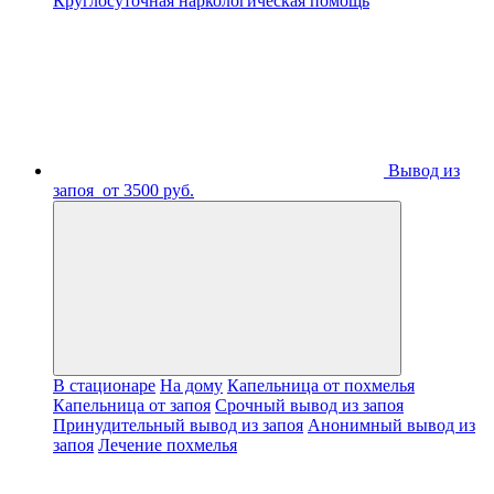
Круглосуточная наркологическая помощь
Вывод из
запоя
от 3500 руб.
В стационаре
На дому
Капельница от похмелья
Капельница от запоя
Срочный вывод из запоя
Принудительный вывод из запоя
Анонимный вывод из
запоя
Лечение похмелья