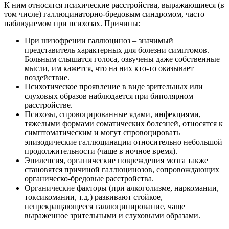
К ним относятся психические расстройства, выражающиеся (в
том числе) галлюцинаторно-бредовым синдромом, часто
наблюдаемом при психозах. Причины:
При шизофрении галлюциноз – значимый
представитель характерных для болезни симптомов.
Больным слышатся голоса, озвучены даже собственные
мысли, им кажется, что на них кто-то оказывает
воздействие.
Психотическое проявление в виде зрительных или
слуховых образов наблюдается при биполярном
расстройстве.
Психозы, спровоцированные ядами, инфекциями,
тяжелыми формами соматических болезней, относятся к
симптоматическим и могут спровоцировать
эпизодические галлюцинации относительно небольшой
продолжительности (чаще в ночное время).
Эпилепсия, органические повреждения мозга также
становятся причиной галлюцинозов, сопровождающих
органическо-бредовые расстройства.
Органические факторы (при алкоголизме, наркомании,
токсикомании, т.д.) развивают стойкое,
непрекращающееся галлюцинирование, чаще
выраженное зрительными и слуховыми образами.