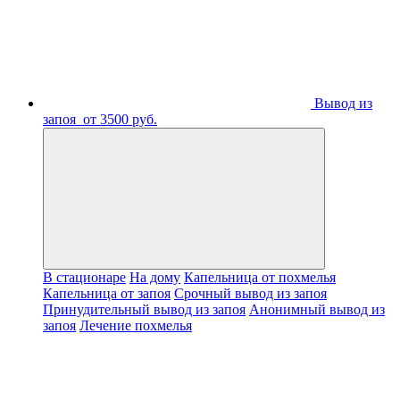
Вывод из
запоя
от 3500 руб.
В стационаре
На дому
Капельница от похмелья
Капельница от запоя
Срочный вывод из запоя
Принудительный вывод из запоя
Анонимный вывод из
запоя
Лечение похмелья