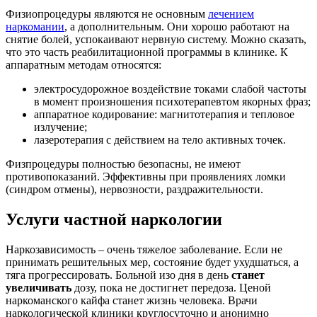
Физиопроцедуры являются не основным
лечением
наркомании
, а дополнительным. Они хорошо работают на
снятие болей, успокаивают нервную систему. Можно сказать,
что это часть реабилитационной программы в клинике. К
аппаратным методам относятся:
электросудорожное воздействие токами слабой частоты
в момент произношения психотерапевтом якорных фраз;
аппаратное кодирование: магнитотерапия и тепловое
излучение;
лазеротерапия с действием на тело активных точек.
Физпроцедуры полностью безопасны, не имеют
противопоказаний. Эффективны при проявлениях ломки
(синдром отмены), нервозности, раздражительности.
Услуги частной наркологии
Наркозависимость – очень тяжелое заболевание. Если не
принимать решительных мер, состояние будет ухудшаться, а
тяга прогрессировать. Больной изо дня в день
станет
увеличивать
дозу, пока не достигнет передоза. Ценой
наркоманского кайфа станет жизнь человека. Врачи
наркологической клиники круглосуточно и анонимно