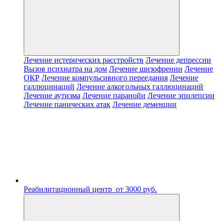
Лечение истерических расстройств
Лечение депрессии
Вызов психиатра на дом
Лечение шизофрении
Лечение
ОКР
Лечение компульсивного переедания
Лечение
галлюцинаций
Лечение алкогольных галлюцинаций
Лечение аутизма
Лечение паранойи
Лечение эпилепсии
Лечение панических атак
Лечение деменции
Реабилитационный центр
от 3000 руб.