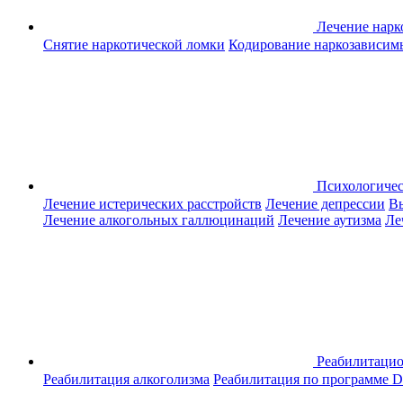
Лечение нар
Снятие наркотической ломки
Кодирование наркозависим
Психологиче
Лечение истерических расстройств
Лечение депрессии
Вы
Лечение алкогольных галлюцинаций
Лечение аутизма
Ле
Реабилитаци
Реабилитация алкоголизма
Реабилитация по программе D