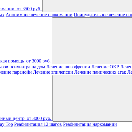
комании
от 3500 руб.
ых
Анонимное лечение наркомании
Принудительное лечение на
ская помощь
от 3000 руб.
зов психиатра на дом
Лечение шизофрении
Лечение ОКР
Лечен
чение паранойи
Лечение эпилепсии
Лечение панических атак
Л
онный центр
от 3000 руб.
ay Top
Реабилитация 12 шагов
Реабилитация наркомании