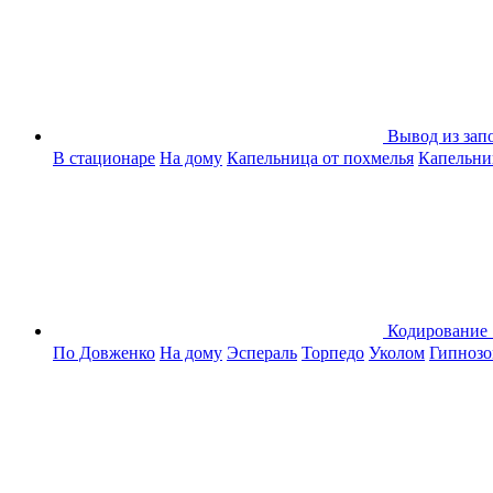
Вывод из зап
В стационаре
На дому
Капельница от похмелья
Капельниц
Кодирование
По Довженко
На дому
Эспераль
Торпедо
Уколом
Гипноз