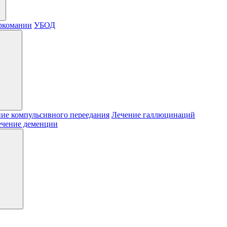
ркомании
УБОД
ие компульсивного переедания
Лечение галлюцинаций
ечение деменции