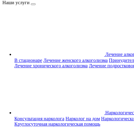
Наши услуги
Лечение алко
В стационаре
Лечение женского алкоголизма
Принудител
Лечение хронического алкоголизма
Лечение подростково
Наркологиче
Консультация нарколога
Нарколог на дом
Наркологическ
Круглосуточная наркологическая помощь